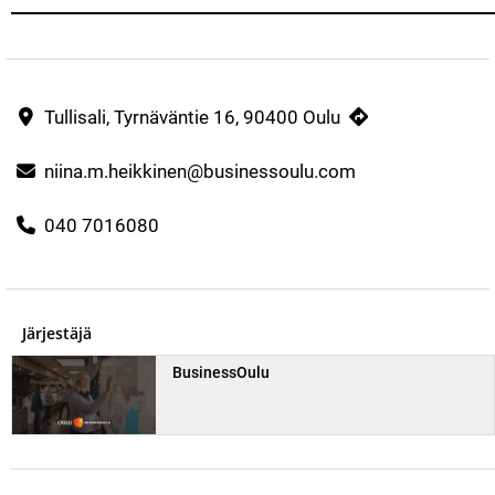
Tullisali, Tyrnäväntie 16, 90400 Oulu
niina.m.heikkinen@businessoulu.com
040 7016080
Järjestäjä
BusinessOulu