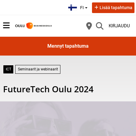
Valitse kieli:
FI
Lisää tapahtuma
KIRJAUDU
Mennyt tapahtuma
ICT
Seminaarit ja webinaarit
FutureTech Oulu 2024
Ammattilaistapahtuman pääteemoina ovat tekoälyn hyödyntäminen vai