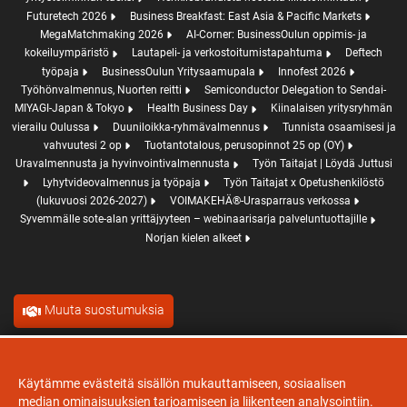
Futuretech 2026
Business Breakfast: East Asia & Pacific Markets
MegaMatchmaking 2026
AI-Corner: BusinessOulun oppimis- ja
kokeiluympäristö
Lautapeli- ja verkostoitumistapahtuma
Deftech
työpaja
BusinessOulun Yritysaamupala
Innofest 2026
Työhönvalmennus, Nuorten reitti
Semiconductor Delegation to Sendai-
MIYAGI-Japan & Tokyo
Health Business Day
Kiinalaisen yritysryhmän
vierailu Oulussa
Duuniloikka-ryhmävalmennus
Tunnista osaamisesi ja
vahvuutesi 2 op
Tuotantotalous, perusopinnot 25 op (OY)
Uravalmennusta ja hyvinvointivalmennusta
Työn Taitajat | Löydä Juttusi
Lyhytvideovalmennus ja työpaja
Työn Taitajat x Opetushenkilöstö
(lukuvuosi 2026-2027)
VOIMAKEHÄ®-Urasparraus verkossa
Syvemmälle sote-alan yrittäjyyteen – webinaarisarja palveluntuottajille
Norjan kielen alkeet
Muuta suostumuksia
Evästeet
Käytämme evästeitä sisällön mukauttamiseen, sosiaalisen
median ominaisuuksien tarjoamiseen ja liikenteen analysointiin.