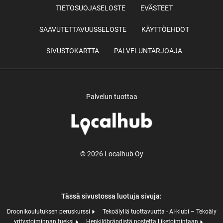
TIETOSUOJASELOSTE
EVÄSTEET
SAAVUTETTAVUUSSELOSTE
KÄYTTÖEHDOT
SIVUSTOKARTTA
PALVELUNTARJOAJA
Palvelun tuottaa
© 2026 Localhub Oy
Tässä sivustossa luotuja sivuja:
Droonikoulutuksen peruskurssi
Tekoälyllä tuottavuutta - AI-klubi – Tekoäly
yritystoiminnan tueksi
Henkilöbrändistä nostetta liiketoimintaan