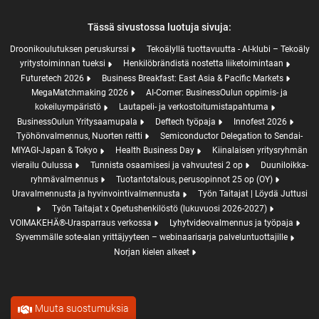
Tässä sivustossa luotuja sivuja:
Droonikoulutuksen peruskurssi
Tekoälyllä tuottavuutta - AI-klubi – Tekoäly
yritystoiminnan tueksi
Henkilöbrändistä nostetta liiketoimintaan
Futuretech 2026
Business Breakfast: East Asia & Pacific Markets
MegaMatchmaking 2026
AI-Corner: BusinessOulun oppimis- ja
kokeiluympäristö
Lautapeli- ja verkostoitumistapahtuma
BusinessOulun Yritysaamupala
Deftech työpaja
Innofest 2026
Työhönvalmennus, Nuorten reitti
Semiconductor Delegation to Sendai-
MIYAGI-Japan & Tokyo
Health Business Day
Kiinalaisen yritysryhmän
vierailu Oulussa
Tunnista osaamisesi ja vahvuutesi 2 op
Duuniloikka-
ryhmävalmennus
Tuotantotalous, perusopinnot 25 op (OY)
Uravalmennusta ja hyvinvointivalmennusta
Työn Taitajat | Löydä Juttusi
Työn Taitajat x Opetushenkilöstö (lukuvuosi 2026-2027)
VOIMAKEHÄ®-Urasparraus verkossa
Lyhytvideovalmennus ja työpaja
Syvemmälle sote-alan yrittäjyyteen – webinaarisarja palveluntuottajille
Norjan kielen alkeet
Muuta suostumuksia