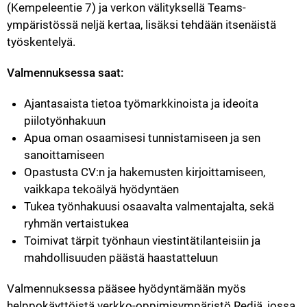
(Kempeleentie 7) ja verkon välityksellä Teams-
ympäristössä neljä kertaa, lisäksi tehdään itsenäistä 
työskentelyä.  
Valmennuksessa saat:
Ajantasaista tietoa työmarkkinoista ja ideoita 
piilotyönhakuun
Apua oman osaamisesi tunnistamiseen ja sen 
sanoittamiseen
Opastusta CV:n ja hakemusten kirjoittamiseen, 
vaikkapa tekoälyä hyödyntäen
Tukea työnhakuusi osaavalta valmentajalta, sekä 
ryhmän vertaistukea
Toimivat tärpit työnhaun viestintätilanteisiin ja 
mahdollisuuden päästä haastatteluun
Valmennuksessa pääsee hyödyntämään myös 
helppokäyttöistä verkko-oppimisympäristö Rediä, jossa 