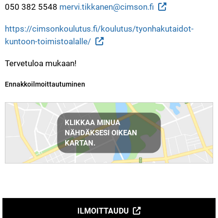
050 382 5548 
mervi.tikkanen@cimson.fi
https://cimsonkoulutus.fi/koulutus/tyonhakutaidot-
kuntoon-toimistoalalle/
Tervetuloa mukaan!
Kategoria:
Ennakkoilmoittautuminen
Reittiohjeet
KLIKKAA MINUA
NÄHDÄKSESI OIKEAN
KARTAN.
ILMOITTAUDU