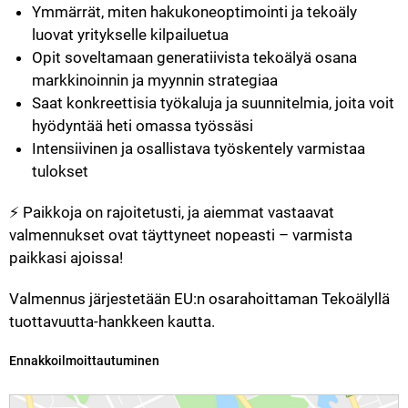
Ymmärrät, miten hakukoneoptimointi ja tekoäly 
luovat yritykselle kilpailuetua
Opit soveltamaan generatiivista tekoälyä osana 
markkinoinnin ja myynnin strategiaa
Saat konkreettisia työkaluja ja suunnitelmia, joita voit 
hyödyntää heti omassa työssäsi
Intensiivinen ja osallistava työskentely varmistaa 
tulokset
⚡ Paikkoja on rajoitetusti, ja aiemmat vastaavat 
valmennukset ovat täyttyneet nopeasti – varmista 
paikkasi ajoissa!
Valmennus järjestetään EU:n osarahoittaman Tekoälyllä 
tuottavuutta-hankkeen kautta.
Kategoria:
Ennakkoilmoittautuminen