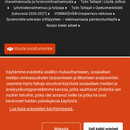
Uravalmennusta ja hyvinvointivalmennusta
Työn Taitajat | Löydä Juttusi
Lyhytvideovalmennus ja työpaja
Työn Taitajat x Opetushenkilöstö
(lukuvuosi 2026-2027)
VOIMAKEHÄ®-Urasparraus verkossa
Syvemmälle sote-alan yrittäjyyteen – webinaarisarja palveluntuottajille
Norjan kielen alkeet
Muuta suostumuksia
Evästeet
Käytämme evästeitä sisällön mukauttamiseen, sosiaalisen
median ominaisuuksien tarjoamiseen ja liikenteen analysointiin.
Jaamme myös tietoja sivustosi käytöstä sosiaalisen median ja
analyysikumppaneidemme kanssa, jotka saattavat yhdistää sen
muihin tietoihin, jotka olet antanut heille tai jotka he ovat
keränneet heidän palvelujensa käytöstä.
Lue lisää evästeiden käyttämisestä.
Mukauta
Salli kaikki evästeet