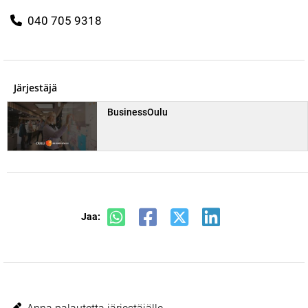
040 705 9318
Järjestäjä
BusinessOulu
Jaa: