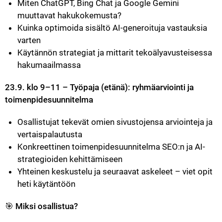
Miten ChatGPT, Bing Chat ja Google Gemini 
muuttavat hakukokemusta?
Kuinka optimoida sisältö AI-generoituja vastauksia 
varten
Käytännön strategiat ja mittarit tekoälyavusteisessa 
hakumaailmassa
23.9. klo 9–11 – Työpaja (etänä): ryhmäarviointi ja 
toimenpidesuunnitelma
Osallistujat tekevät omien sivustojensa arviointeja ja 
vertaispalautusta
Konkreettinen toimenpidesuunnitelma SEO:n ja AI-
strategioiden kehittämiseen
Yhteinen keskustelu ja seuraavat askeleet – viet opit 
heti käytäntöön
🎯 
Miksi osallistua?