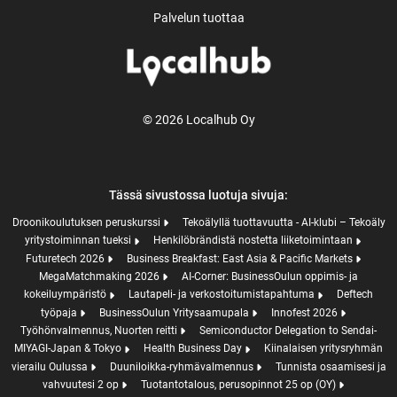
Palvelun tuottaa
© 2026 Localhub Oy
Tässä sivustossa luotuja sivuja:
Droonikoulutuksen peruskurssi
Tekoälyllä tuottavuutta - AI-klubi – Tekoäly
yritystoiminnan tueksi
Henkilöbrändistä nostetta liiketoimintaan
Futuretech 2026
Business Breakfast: East Asia & Pacific Markets
MegaMatchmaking 2026
AI-Corner: BusinessOulun oppimis- ja
kokeiluympäristö
Lautapeli- ja verkostoitumistapahtuma
Deftech
työpaja
BusinessOulun Yritysaamupala
Innofest 2026
Työhönvalmennus, Nuorten reitti
Semiconductor Delegation to Sendai-
MIYAGI-Japan & Tokyo
Health Business Day
Kiinalaisen yritysryhmän
vierailu Oulussa
Duuniloikka-ryhmävalmennus
Tunnista osaamisesi ja
vahvuutesi 2 op
Tuotantotalous, perusopinnot 25 op (OY)