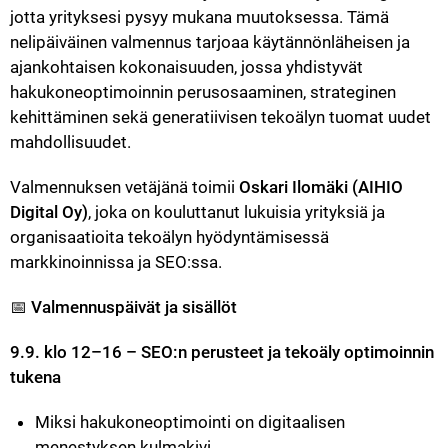
jotta yrityksesi pysyy mukana muutoksessa. Tämä 
nelipäiväinen valmennus tarjoaa käytännönläheisen ja 
ajankohtaisen kokonaisuuden, jossa yhdistyvät 
hakukoneoptimoinnin perusosaaminen, strateginen 
kehittäminen sekä generatiivisen tekoälyn tuomat uudet 
mahdollisuudet.
Valmennuksen vetäjänä toimii 
Oskari Ilomäki (AIHIO 
Digital Oy)
, joka on kouluttanut lukuisia yrityksiä ja 
organisaatioita tekoälyn hyödyntämisessä 
markkinoinnissa ja SEO:ssa.
📅 
Valmennuspäivät ja sisällöt
9.9. klo 12–16 – SEO:n perusteet ja tekoäly optimoinnin 
tukena
Miksi hakukoneoptimointi on digitaalisen 
menestyksen kulmakivi