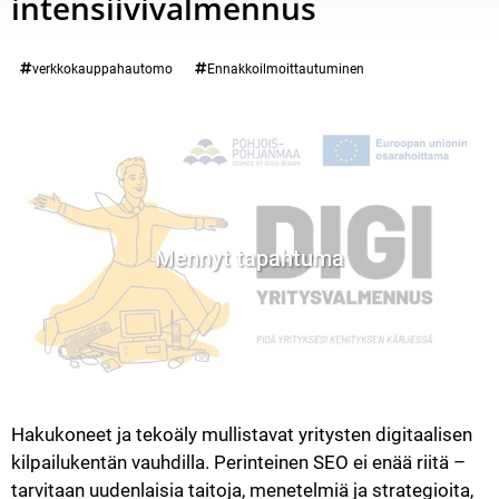
intensiivivalmennus
Kategoria:
verkkokauppahautomo
Ennakkoilmoittautuminen
Mennyt tapahtuma
Hakukoneet ja tekoäly mullistavat yritysten digitaalisen 
kilpailukentän vauhdilla. Perinteinen SEO ei enää riitä – 
tarvitaan uudenlaisia taitoja, menetelmiä ja strategioita, 