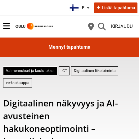
Valitse kieli:
FI
Lisää tapahtuma
KIRJAUDU
Mennyt tapahtuma
Valmennukset ja koulutukset
ICT
Digitaalinen liiketoiminta
verkkokauppa
Digitaalinen näkyvyys ja AI-
avusteinen
hakukoneoptimointi –