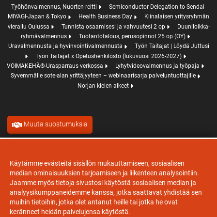
Työhönvalmennus, Nuorten reitti
Semiconductor Delegation to Sendai-
MIYAGI-Japan & Tokyo
Health Business Day
Kiinalaisen yritysryhmän
vierailu Oulussa
Tunnista osaamisesi ja vahvuutesi 2 op
Duuniloikka-
ryhmävalmennus
Tuotantotalous, perusopinnot 25 op (OY)
Uravalmennusta ja hyvinvointivalmennusta
Työn Taitajat | Löydä Juttusi
Työn Taitajat x Opetushenkilöstö (lukuvuosi 2026-2027)
VOIMAKEHÄ®-Urasparraus verkossa
Lyhytvideovalmennus ja työpaja
Syvemmälle sote-alan yrittäjyyteen – webinaarisarja palveluntuottajille
Norjan kielen alkeet
Muuta suostumuksia
Evästeet
Käytämme evästeitä sisällön mukauttamiseen, sosiaalisen
median ominaisuuksien tarjoamiseen ja liikenteen analysointiin.
Jaamme myös tietoja sivustosi käytöstä sosiaalisen median ja
analyysikumppaneidemme kanssa, jotka saattavat yhdistää sen
muihin tietoihin, jotka olet antanut heille tai jotka he ovat
keränneet heidän palvelujensa käytöstä.