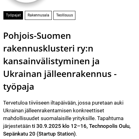
Työpajat
Rakennusala
Teollisuus
Pohjois-Suomen
rakennusklusteri ry:n
kansainvälistyminen ja
Ukrainan jälleenrakennus -
työpaja
Tervetuloa Klusterin Ukraina-työpajaan! Vielä ei ole myöhäistä lähte
Tervetuloa tiiviiseen iltapäivään, jossa puretaan auki 
Ukrainan jälleenrakentamisen konkreettiset 
mahdollisuudet suomalaisille yrityksille. Tapahtuma 
järjestetään 
ti 30.9.2025 klo 12–16, Technopolis Oulu, 
Sepänkatu 20 (Startup Station)
.