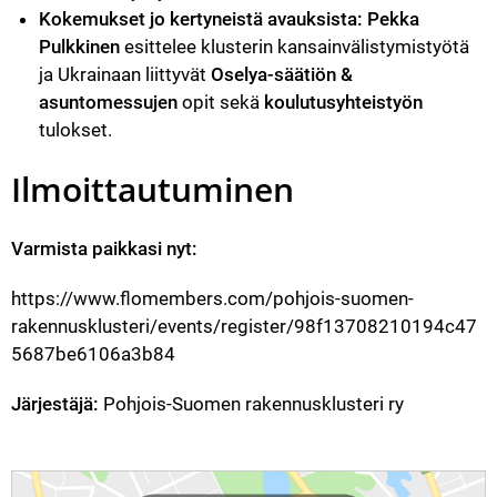
Kokemukset jo kertyneistä avauksista:
Pekka 
Pulkkinen
 esittelee klusterin kansainvälistymistyötä 
ja Ukrainaan liittyvät 
Oselya-säätiön & 
asuntomessujen
 opit sekä 
koulutusyhteistyön
tulokset. 
Ilmoittautuminen
Varmista paikkasi nyt:
https://www.flomembers.com/pohjois-suomen-
rakennusklusteri/events/register/98f13708210194c47
5687be6106a3b84
Järjestäjä:
 Pohjois-Suomen rakennusklusteri ry
Reittiohjeet