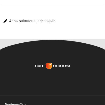
Anna palautetta järjestäjälle
BusinessOulu