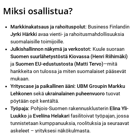
Miksi osallistua?
Markkinakatsaus ja rahoituspolut:
 Business Finlandin 
Jyrki Härkki
 avaa vienti- ja rahoitusmahdollisuuksia 
suomalaisille toimijoille.
Julkishallinnon näkymä ja verkostot:
 Kuule suoraan 
Suomen suurlähetystöstä Kiovassa (Henri Riihimäki)
ja 
Suomen EU-edustustosta (Matti Tervo)
—mitä 
hankkeita on tulossa ja miten suomalaiset pääsevät 
mukaan.
Yrityscase ja paikallinen ääni:
UBM Groupin Markku 
Lehkonen
 sekä 
ukrainalainen puheenvuoro
 tuovat 
pöytään opit kentältä.
Työpaja:
 Pohjois-Suomen rakennusklusterin 
Elina Yli-
Luukko
 ja 
Eveliina Helakari
 fasilitoivat työpajan, jossa 
tunnistetaan kumppanuuksia, roolituksia ja seuraavat 
askeleet – yrityksesi näkökulmasta.