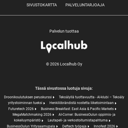
SIVUSTOKARTTA
PALVELUNTARJOAJA
Palvelun tuottaa
© 2026 Localhub Oy
Tässä sivustossa luotuja sivuja:
Droonikoulutuksen peruskurssi
Tekoälyllä tuottavuutta - AI-klubi – Tekoäly
yritystoiminnan tueksi
Henkilöbrändistä nostetta liiketoimintaan
Futuretech 2026
Business Breakfast: East Asia & Pacific Markets
MegaMatchmaking 2026
AI-Corner: BusinessOulun oppimis- ja
kokeiluympäristö
Lautapeli- ja verkostoitumistapahtuma
BusinessOulun Yritysaamupala
Deftech työpaja
Innofest 2026