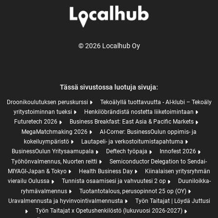
© 2026 Localhub Oy
Tässä sivustossa luotuja sivuja:
Droonikoulutuksen peruskurssi
Tekoälyllä tuottavuutta - AI-klubi – Tekoäly
yritystoiminnan tueksi
Henkilöbrändistä nostetta liiketoimintaan
Futuretech 2026
Business Breakfast: East Asia & Pacific Markets
MegaMatchmaking 2026
AI-Corner: BusinessOulun oppimis- ja
kokeiluympäristö
Lautapeli- ja verkostoitumistapahtuma
BusinessOulun Yritysaamupala
Deftech työpaja
Innofest 2026
Työhönvalmennus, Nuorten reitti
Semiconductor Delegation to Sendai-
MIYAGI-Japan & Tokyo
Health Business Day
Kiinalaisen yritysryhmän
vierailu Oulussa
Tunnista osaamisesi ja vahvuutesi 2 op
Duuniloikka-
ryhmävalmennus
Tuotantotalous, perusopinnot 25 op (OY)
Uravalmennusta ja hyvinvointivalmennusta
Työn Taitajat | Löydä Juttusi
Työn Taitajat x Opetushenkilöstö (lukuvuosi 2026-2027)