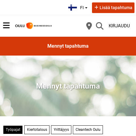
Valitse kieli:
FI
Lisää tapahtuma
KIRJAUDU
Mennyt tapahtuma
Mennyt tapahtuma
Työpajat
Kiertotalous
Yrittäjyys
Cleantech Oulu