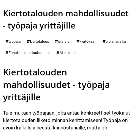
Kiertotalouden mahdollisuudet
- työpaja yrittäjille
Tule mukaan työpajaan, joka antaa konkreettiset työkalut kiertotaloude
työpaja
kiertotalous
utajärvi
kiertokaari
biohiilenaika
Kategoria:
Ennakkoilmoittautuminen
Maksuton
Kiertotalouden 
mahdollisuudet - työpaja 
yrittäjille
Tule mukaan työpajaan, joka antaa konkreettiset työkalut 
kiertotalouden liiketoiminnan kehittämiseen! Työpaja on 
avoin kaikille aiheesta kiinnostuneille, mutta on 