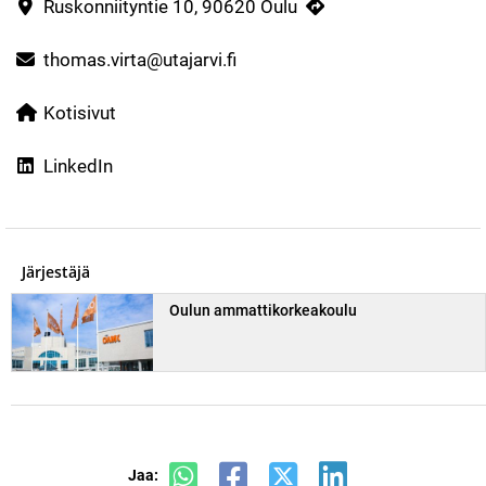
Ruskonniityntie 10, 90620 Oulu
thomas.virta@utajarvi.fi
Kotisivut
LinkedIn
Järjestäjä
Oulun ammattikorkeakoulu
Jaa: