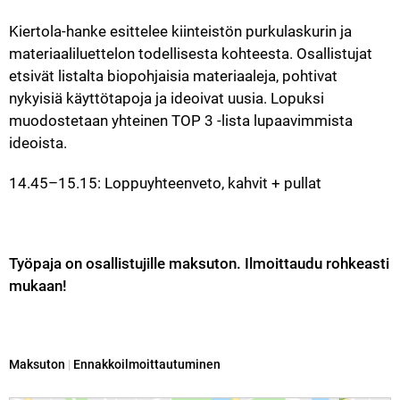
Kiertola-hanke esittelee kiinteistön purkulaskurin ja 
materiaaliluettelon todellisesta kohteesta. Osallistujat 
etsivät listalta biopohjaisia materiaaleja, pohtivat 
nykyisiä käyttötapoja ja ideoivat uusia. Lopuksi 
muodostetaan yhteinen TOP 3 -lista lupaavimmista 
ideoista.
14.45–15.15: Loppuyhteenveto, kahvit + pullat
Työpaja on osallistujille maksuton. Ilmoittaudu rohkeasti 
mukaan!
Kategoria:
Maksuton
|
Ennakkoilmoittautuminen