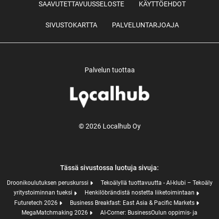
SAAVUTETTAVUUSSELOSTE
KÄYTTÖEHDOT
SIVUSTOKARTTA
PALVELUNTARJOAJA
Palvelun tuottaa
© 2026 Localhub Oy
Tässä sivustossa luotuja sivuja:
Droonikoulutuksen peruskurssi
Tekoälyllä tuottavuutta - AI-klubi – Tekoäly
yritystoiminnan tueksi
Henkilöbrändistä nostetta liiketoimintaan
Futuretech 2026
Business Breakfast: East Asia & Pacific Markets
MegaMatchmaking 2026
AI-Corner: BusinessOulun oppimis- ja