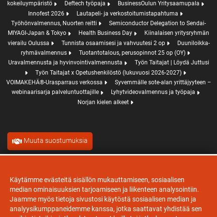
kokeiluympäristö
Deftech työpaja
BusinessOulun Yritysaamupala
Innofest 2026
Lautapeli- ja verkostoitumistapahtuma
Työhönvalmennus, Nuorten reitti
Semiconductor Delegation to Sendai-
MIYAGI-Japan & Tokyo
Health Business Day
Kiinalaisen yritysryhmän
vierailu Oulussa
Tunnista osaamisesi ja vahvuutesi 2 op
Duuniloikka-
ryhmävalmennus
Tuotantotalous, perusopinnot 25 op (OY)
Uravalmennusta ja hyvinvointivalmennusta
Työn Taitajat | Löydä Juttusi
Työn Taitajat x Opetushenkilöstö (lukuvuosi 2026-2027)
VOIMAKEHÄ®-Urasparraus verkossa
Syvemmälle sote-alan yrittäjyyteen –
webinaarisarja palveluntuottajille
Lyhytvideovalmennus ja työpaja
Norjan kielen alkeet
Muuta suostumuksia
Evästeet
Käytämme evästeitä sisällön mukauttamiseen, sosiaalisen
median ominaisuuksien tarjoamiseen ja liikenteen analysointiin.
Jaamme myös tietoja sivustosi käytöstä sosiaalisen median ja
analyysikumppaneidemme kanssa, jotka saattavat yhdistää sen