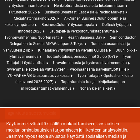
yritystoiminnan tueksi
Henkilöbrändistä nostetta liiketoimintaan
Futuretech 2026
Business Breakfast: East Asia & Pacific Markets
MegaMatchmaking 2026
AI-Corner: BusinessOulun oppimis- ja
kokeiluympäristö
BusinessOulun Yritysaamupala
Deftech työpaja
Innofest 2026
Lautapeli- ja verkostoitumistapahtuma
Työhönvalmennus, Nuorten reitti
Health Business Day
Semiconductor
Delegation to Sendai-MIYAGI-Japan & Tokyo
Tunnista osaamisesi ja
vahvuutesi 2 op
Kiinalaisen yritysryhmän vierailu Oulussa
Duuniloikka-
ryhmävalmennus
Tuotantotalous, perusopinnot 25 op (OY)
Työn
Taitajat | Löydä Juttusi
Uravalmennusta ja hyvinvointivalmennusta
Syvemmälle sote-alan yrittäjyyteen – webinaarisarja palveluntuottajille
VOIMAKEHÄ®-Urasparraus verkossa
Työn Taitajat x Opetushenkilöstö
(lukuvuosi 2026-2027)
Tapahtumista tuloja - kivijalkakaupan
mikrotapahtumat -valmennus
Norjan kielen alkeet
Muuta suostumuksia
Evästeet
Käytämme evästeitä sisällön mukauttamiseen, sosiaalisen
median ominaisuuksien tarjoamiseen ja liikenteen analysointiin.
Jaamme myös tietoja sivustosi käytöstä sosiaalisen median ja