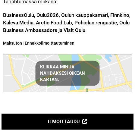
Tapahtumassa mukana:
BusinessOulu, Oulu2026, Oulun kauppakamari, Finnkino, 
Kaleva Media, Arctic Food Lab, Pohjolan rengastie, Oulu 
Business Ambassadors ja Visit Oulu 
Kategoria:
Maksuton
|
Ennakkoilmoittautuminen
Reittiohjeet
KLIKKAA MINUA
NÄHDÄKSESI OIKEAN
KARTAN.
ILMOITTAUDU