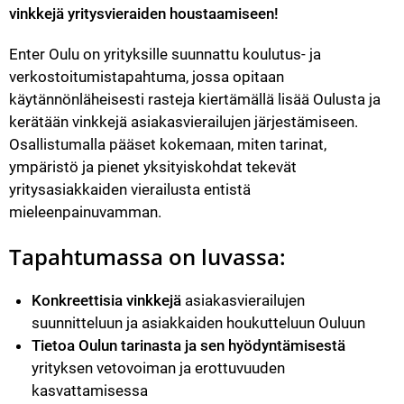
vinkkejä yritysvieraiden houstaamiseen!
Enter Oulu on yrityksille suunnattu koulutus- ja 
verkostoitumistapahtuma, jossa opitaan 
käytännönläheisesti rasteja kiertämällä lisää Oulusta ja 
kerätään vinkkejä asiakasvierailujen järjestämiseen. 
Osallistumalla pääset kokemaan, miten tarinat, 
ympäristö ja pienet yksityiskohdat tekevät 
yritysasiakkaiden vierailusta entistä 
mieleenpainuvamman.
Tapahtumassa on luvassa:
Konkreettisia vinkkejä
 asiakasvierailujen 
suunnitteluun ja asiakkaiden houkutteluun Ouluun
Tietoa Oulun tarinasta ja sen hyödyntämisestä
yrityksen vetovoiman ja erottuvuuden 
kasvattamisessa