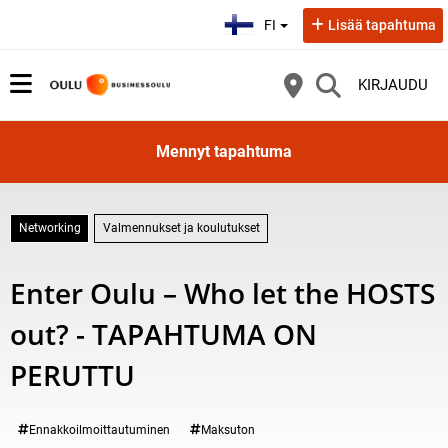
Valitse kieli:
FI
Lisää tapahtuma
KIRJAUDU
Mennyt tapahtuma
Networking
Valmennukset ja koulutukset
Enter Oulu – Who let the HOSTS
out? - TAPAHTUMA ON
PERUTTU
Tule torstaina 11.6. mukaan hauskaan kaupunkisuunnistuksena toteutet
Kategoria:
Ennakkoilmoittautuminen
Maksuton