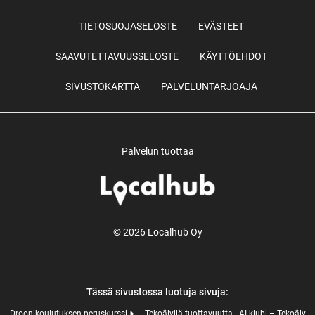
TIETOSUOJASELOSTE
EVÄSTEET
SAAVUTETTAVUUSSELOSTE
KÄYTTÖEHDOT
SIVUSTOKARTTA
PALVELUNTARJOAJA
Palvelun tuottaa
© 2026 Localhub Oy
Tässä sivustossa luotuja sivuja:
Droonikoulutuksen peruskurssi
Tekoälyllä tuottavuutta - AI-klubi – Tekoäly