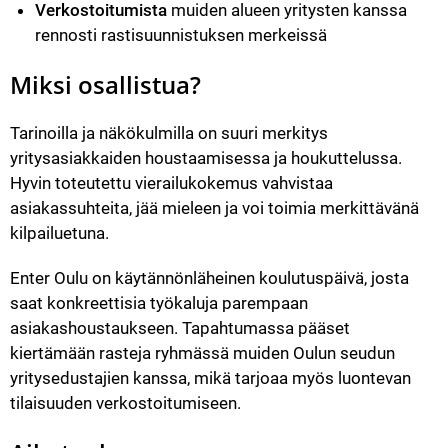
Verkostoitumista
 muiden alueen yritysten kanssa 
rennosti rastisuunnistuksen merkeissä
Miksi osallistua?
Tarinoilla ja näkökulmilla on suuri merkitys 
yritysasiakkaiden houstaamisessa ja houkuttelussa. 
Hyvin toteutettu vierailukokemus vahvistaa 
asiakassuhteita, jää mieleen ja voi toimia merkittävänä 
kilpailuetuna.
Enter Oulu on käytännönläheinen koulutuspäivä, josta 
saat konkreettisia työkaluja parempaan 
asiakashoustaukseen. Tapahtumassa pääset 
kiertämään rasteja ryhmässä muiden Oulun seudun 
yritysedustajien kanssa, mikä tarjoaa myös luontevan 
tilaisuuden verkostoitumiseen.