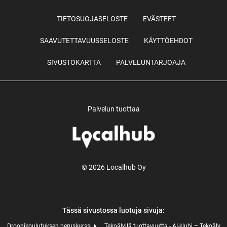
TIETOSUOJASELOSTE
EVÄSTEET
SAAVUTETTAVUUSSELOSTE
KÄYTTÖEHDOT
SIVUSTOKARTTA
PALVELUNTARJOAJA
Palvelun tuottaa
© 2026 Localhub Oy
Tässä sivustossa luotuja sivuja:
Droonikoulutuksen peruskurssi
Tekoälyllä tuottavuutta - AI-klubi – Tekoäly