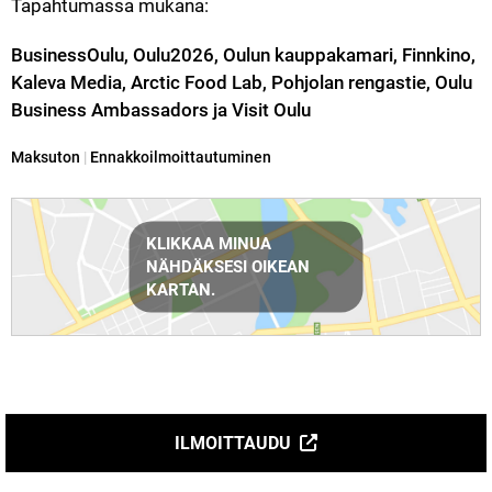
Tapahtumassa mukana:
BusinessOulu, Oulu2026, Oulun kauppakamari, Finnkino, 
Kaleva Media, Arctic Food Lab, Pohjolan rengastie, Oulu 
Business Ambassadors ja Visit Oulu 
Kategoria:
Maksuton
|
Ennakkoilmoittautuminen
Reittiohjeet
KLIKKAA MINUA
NÄHDÄKSESI OIKEAN
KARTAN.
ILMOITTAUDU