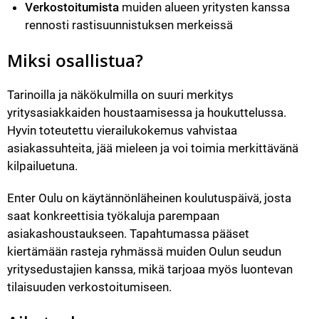
Verkostoitumista
 muiden alueen yritysten kanssa 
rennosti rastisuunnistuksen merkeissä
Miksi osallistua?
Tarinoilla ja näkökulmilla on suuri merkitys 
yritysasiakkaiden houstaamisessa ja houkuttelussa. 
Hyvin toteutettu vierailukokemus vahvistaa 
asiakassuhteita, jää mieleen ja voi toimia merkittävänä 
kilpailuetuna.
Enter Oulu on käytännönläheinen koulutuspäivä, josta 
saat konkreettisia työkaluja parempaan 
asiakashoustaukseen. Tapahtumassa pääset 
kiertämään rasteja ryhmässä muiden Oulun seudun 
yritysedustajien kanssa, mikä tarjoaa myös luontevan 
tilaisuuden verkostoitumiseen.