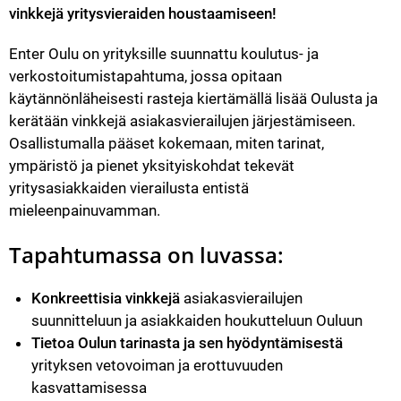
vinkkejä yritysvieraiden houstaamiseen!
Enter Oulu on yrityksille suunnattu koulutus- ja 
verkostoitumistapahtuma, jossa opitaan 
käytännönläheisesti rasteja kiertämällä lisää Oulusta ja 
kerätään vinkkejä asiakasvierailujen järjestämiseen. 
Osallistumalla pääset kokemaan, miten tarinat, 
ympäristö ja pienet yksityiskohdat tekevät 
yritysasiakkaiden vierailusta entistä 
mieleenpainuvamman.
Tapahtumassa on luvassa:
Konkreettisia vinkkejä
 asiakasvierailujen 
suunnitteluun ja asiakkaiden houkutteluun Ouluun
Tietoa Oulun tarinasta ja sen hyödyntämisestä
yrityksen vetovoiman ja erottuvuuden 
kasvattamisessa