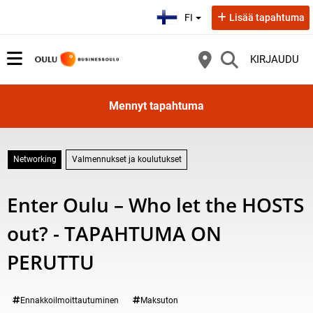
Valitse kieli:
FI
Lisää tapahtuma
KIRJAUDU
Mennyt tapahtuma
Networking
Valmennukset ja koulutukset
Enter Oulu – Who let the HOSTS
out? - TAPAHTUMA ON
PERUTTU
Tule torstaina 11.6. mukaan hauskaan kaupunkisuunnistuksena toteutet
Kategoria:
Ennakkoilmoittautuminen
Maksuton