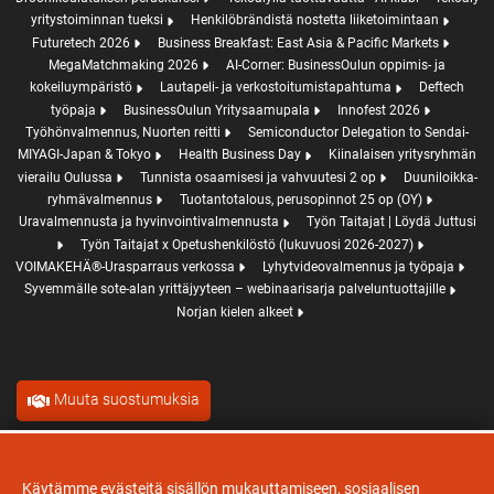
yritystoiminnan tueksi
Henkilöbrändistä nostetta liiketoimintaan
Futuretech 2026
Business Breakfast: East Asia & Pacific Markets
MegaMatchmaking 2026
AI-Corner: BusinessOulun oppimis- ja
kokeiluympäristö
Lautapeli- ja verkostoitumistapahtuma
Deftech
työpaja
BusinessOulun Yritysaamupala
Innofest 2026
Työhönvalmennus, Nuorten reitti
Semiconductor Delegation to Sendai-
MIYAGI-Japan & Tokyo
Health Business Day
Kiinalaisen yritysryhmän
vierailu Oulussa
Tunnista osaamisesi ja vahvuutesi 2 op
Duuniloikka-
ryhmävalmennus
Tuotantotalous, perusopinnot 25 op (OY)
Uravalmennusta ja hyvinvointivalmennusta
Työn Taitajat | Löydä Juttusi
Työn Taitajat x Opetushenkilöstö (lukuvuosi 2026-2027)
VOIMAKEHÄ®-Urasparraus verkossa
Lyhytvideovalmennus ja työpaja
Syvemmälle sote-alan yrittäjyyteen – webinaarisarja palveluntuottajille
Norjan kielen alkeet
Muuta suostumuksia
Käytämme evästeitä sisällön mukauttamiseen, sosiaalisen