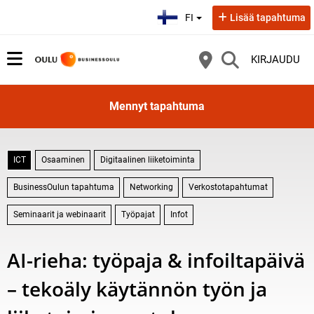
Valitse kieli:
FI
Lisää tapahtuma
KIRJAUDU
Mennyt tapahtuma
ICT
Osaaminen
Digitaalinen liiketoiminta
BusinessOulun tapahtuma
Networking
Verkostotapahtumat
Seminaarit ja webinaarit
Työpajat
Infot
AI-rieha: työpaja & infoiltapäivä
– tekoäly käytännön työn ja