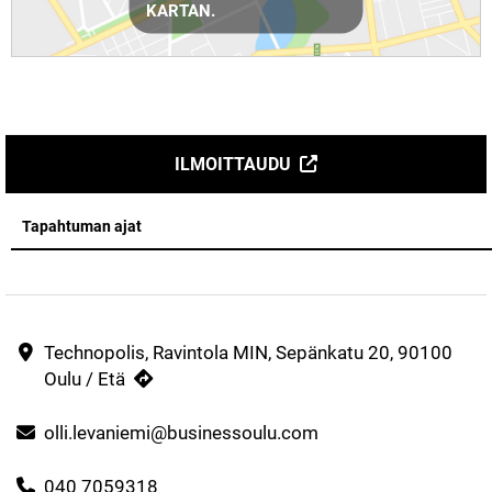
KARTAN.
ILMOITTAUDU
Tapahtuman ajat
Technopolis, Ravintola MIN, Sepänkatu 20, 90100
Oulu / Etä
olli.levaniemi@businessoulu.com
040 7059318