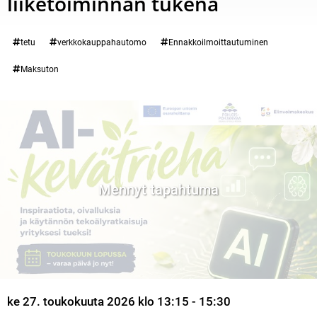
liiketoiminnan tukena
Tervetuloa mukaan inspiroivaan AI-riehaan, jossa pureudutaan tekoälyn
Kategoria:
tetu
verkkokauppahautomo
Ennakkoilmoittautuminen
Maksuton
Mennyt tapahtuma
ke 27. toukokuuta 2026 klo 13:15 - 15:30