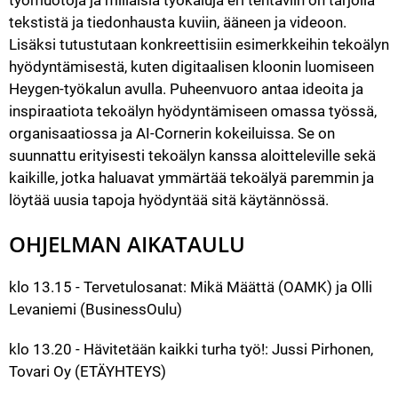
työmuotoja ja millaisia työkaluja eri tehtäviin on tarjolla 
tekstistä ja tiedonhausta kuviin, ääneen ja videoon. 
Lisäksi tutustutaan konkreettisiin esimerkkeihin tekoälyn 
hyödyntämisestä, kuten digitaalisen kloonin luomiseen 
Heygen-työkalun avulla. Puheenvuoro antaa ideoita ja 
inspiraatiota tekoälyn hyödyntämiseen omassa työssä, 
organisaatiossa ja AI-Cornerin kokeiluissa. Se on 
suunnattu erityisesti tekoälyn kanssa aloitteleville sekä 
kaikille, jotka haluavat ymmärtää tekoälyä paremmin ja 
löytää uusia tapoja hyödyntää sitä käytännössä.
OHJELMAN AIKATAULU
klo 13.15 - Tervetulosanat: Mikä Määttä (OAMK) ja Olli 
Levaniemi (BusinessOulu)
klo 13.20 - Hävitetään kaikki turha työ!: Jussi Pirhonen, 
Tovari Oy (ETÄYHTEYS)