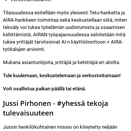
Tilaisuudessa esitellään myös yleisesti Tetu-hanketta ja 
AIRA-hankkeen toimintaa sekä keskustellaan siitä, miten 
tekoäly voi tukea työelämän uudistumista ja osaamisen 
kehittämistä. AIRAN työpajaosuudessa selvitetään mitä 
tukea yrittäjät tarvitsisivat AI:n käyttöönottoon + AIRA-
työkalujen arviointi.
Mukana asiantuntijoita, yrittäjiä ja kehittäjiä eri aloilta.
Tule kuulemaan, keskustelemaan ja verkostoitumaan!
Voit osallistua paikan päällä tai etänä.
Jussi Pirhonen - #yhessä tekoja 
tulevaisuuteen
Jussin henkilökohtainen missio on kiteytetty neljään 