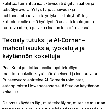
kehittää toimintaansa aktiivisesti digitalisaation ja 
tekoälyn avulla. Yritys tarjoaa siivous- ja 
puhtaanapitopalveluita yrityksille, taloyhtiöille ja 
kotitalouksille sekä hyödyntää uusia teknologioita 
tuottavuuden ja palvelun laadun kehittämisessä.
Tekoäly tutuksi ja AI-Corner – 
mahdollisuuksia, työkaluja ja 
käytännön kokeiluja
Pasi Kemi
 johdattaa osallistujat tekoälyn 
mahdollisuuksiin käytännönläheisesti ja innostavasti. 
Puheenvuoro esittelee AI-Cornerin toimintaa, 
etäoppimista Howspacessa sekä Studion käytännön 
kokeiluja.
Osiossa käydään läpi, mitä tekoäly on, miten se muuttaa 