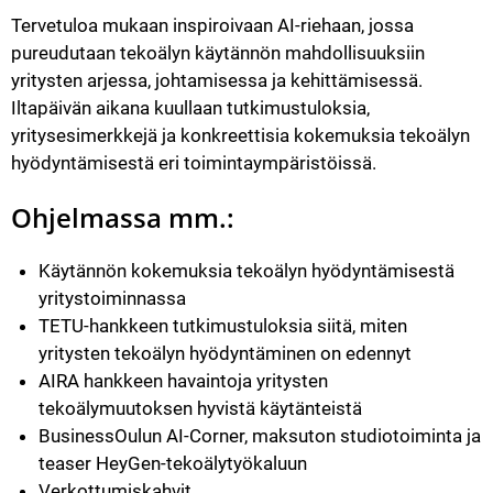
Tervetuloa mukaan inspiroivaan AI-riehaan, jossa 
pureudutaan tekoälyn käytännön mahdollisuuksiin 
yritysten arjessa, johtamisessa ja kehittämisessä. 
Iltapäivän aikana kuullaan tutkimustuloksia, 
yritysesimerkkejä ja konkreettisia kokemuksia tekoälyn 
hyödyntämisestä eri toimintaympäristöissä.
Ohjelmassa mm.:
Käytännön kokemuksia tekoälyn hyödyntämisestä 
yritystoiminnassa
TETU-hankkeen tutkimustuloksia siitä, miten 
yritysten tekoälyn hyödyntäminen on edennyt
AIRA hankkeen havaintoja yritysten 
tekoälymuutoksen hyvistä käytänteistä
BusinessOulun AI-Corner, maksuton studiotoiminta ja 
teaser HeyGen-tekoälytyökaluun
Verkottumiskahvit