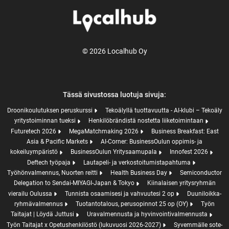
© 2026 Localhub Oy
Tässä sivustossa luotuja sivuja:
Droonikoulutuksen peruskurssi
Tekoälyllä tuottavuutta - AI-klubi – Tekoäly
yritystoiminnan tueksi
Henkilöbrändistä nostetta liiketoimintaan
Futuretech 2026
MegaMatchmaking 2026
Business Breakfast: East
Asia & Pacific Markets
AI-Corner: BusinessOulun oppimis- ja
kokeiluympäristö
BusinessOulun Yritysaamupala
Innofest 2026
Deftech työpaja
Lautapeli- ja verkostoitumistapahtuma
Työhönvalmennus, Nuorten reitti
Health Business Day
Semiconductor
Delegation to Sendai-MIYAGI-Japan & Tokyo
Kiinalaisen yritysryhmän
vierailu Oulussa
Tunnista osaamisesi ja vahvuutesi 2 op
Duuniloikka-
ryhmävalmennus
Tuotantotalous, perusopinnot 25 op (OY)
Työn
Taitajat | Löydä Juttusi
Uravalmennusta ja hyvinvointivalmennusta
Työn Taitajat x Opetushenkilöstö (lukuvuosi 2026-2027)
Syvemmälle sote-