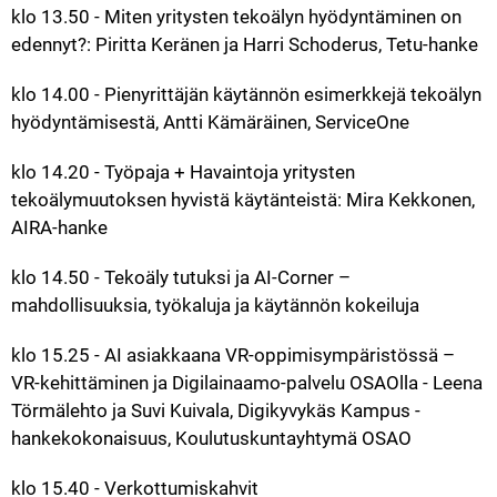
klo 13.50 - Miten yritysten tekoälyn hyödyntäminen on 
edennyt?: Piritta Keränen ja Harri Schoderus, Tetu-hanke
klo 14.00 - Pienyrittäjän käytännön esimerkkejä tekoälyn 
hyödyntämisestä, Antti Kämäräinen, ServiceOne
klo 14.20 - Työpaja + Havaintoja yritysten 
tekoälymuutoksen hyvistä käytänteistä: Mira Kekkonen, 
AIRA-hanke
klo 14.50 - Tekoäly tutuksi ja AI-Corner – 
mahdollisuuksia, työkaluja ja käytännön kokeiluja
klo 15.25 - AI asiakkaana VR-oppimisympäristössä – 
VR-kehittäminen ja Digilainaamo-palvelu OSAOlla - Leena 
Törmälehto ja Suvi Kuivala, Digikyvykäs Kampus -
hankekokonaisuus, Koulutuskuntayhtymä OSAO
klo 15.40 - Verkottumiskahvit