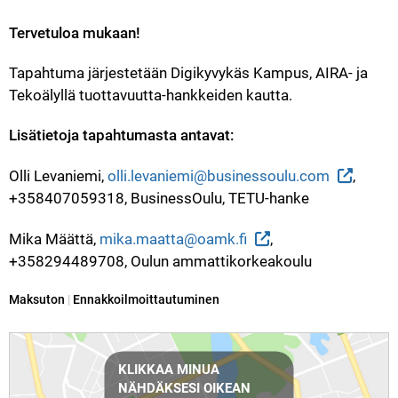
Tervetuloa mukaan!
Tapahtuma järjestetään Digikyvykäs Kampus, AIRA- ja 
Tekoälyllä tuottavuutta-hankkeiden kautta.
Lisätietoja tapahtumasta antavat:
Olli Levaniemi, 
olli.levaniemi@businessoulu.com
, 
+358407059318, BusinessOulu, TETU-hanke
Mika Määttä, 
mika.maatta@oamk.fi
, 
+358294489708, Oulun ammattikorkeakoulu
Kategoria:
Maksuton
|
Ennakkoilmoittautuminen
Reittiohjeet
KLIKKAA MINUA
NÄHDÄKSESI OIKEAN