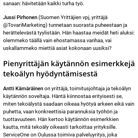
sanaan: hävitetään kaikki turha työ.
Jussi Pirhonen
 (Suomen Yrittäjien vpj, yrittäjä 
@TovariMarketing) tunnetaan suorasta puheestaan ja 
herättelevästä tyylistään. Hän haastaa meidät heti aluksi: 
olemmeko täällä vain ehostamassa vanhaa, vai 
uskallammeko miettiä asiat kokonaan uusiksi?
Pienyrittäjän käytännön esimerkkejä 
tekoälyn hyödyntämisestä
Antti Kämäräinen
 on yrittäjä, toimitusjohtaja ja tekoälyn 
käytännön soveltaja. Häntä kiinnostaa erityisesti se, 
miten tekoälystä saadaan oikeaa hyötyä arkeen eikä vain 
puhetta, vaan konkreettisia parannuksia työhön ja 
tuottavuuteen. Hän kertoo käytännön esimerkkien 
kautta, mitä tekoäly oikeasti tarkoittaa yrityksille. 
ServiceOne on Oulussa toimiva palveluyritys, joka 