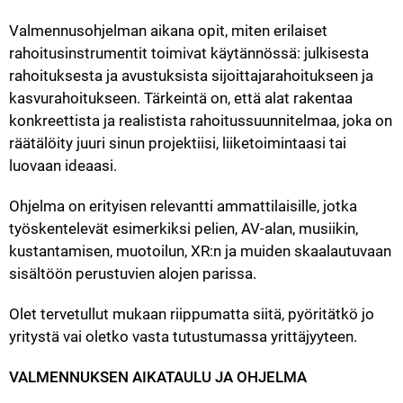
Valmennusohjelman aikana opit, miten erilaiset 
rahoitusinstrumentit toimivat käytännössä: julkisesta 
rahoituksesta ja avustuksista sijoittajarahoitukseen ja 
kasvurahoitukseen. Tärkeintä on, että alat rakentaa 
konkreettista ja realistista rahoitussuunnitelmaa, joka on 
räätälöity juuri sinun projektiisi, liiketoimintaasi tai 
luovaan ideaasi.
Ohjelma on erityisen relevantti ammattilaisille, jotka 
työskentelevät esimerkiksi pelien, AV-alan, musiikin, 
kustantamisen, muotoilun, XR:n ja muiden skaalautuvaan 
sisältöön perustuvien alojen parissa.
Olet tervetullut mukaan riippumatta siitä, pyöritätkö jo 
yritystä vai oletko vasta tutustumassa yrittäjyyteen.
VALMENNUKSEN AIKATAULU JA OHJELMA