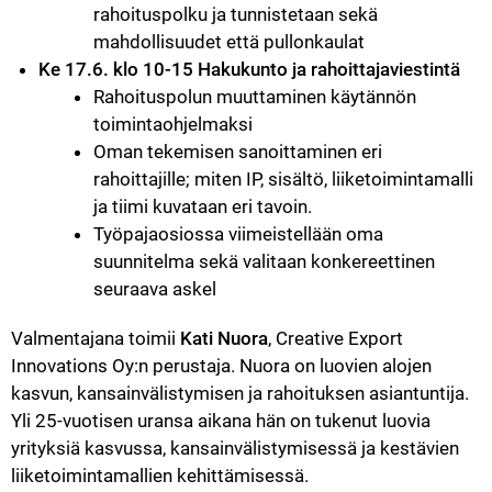
rahoituspolku ja tunnistetaan sekä 
mahdollisuudet että pullonkaulat
Ke 17.6. klo 10-15 Hakukunto ja rahoittajaviestintä
Rahoituspolun muuttaminen käytännön 
toimintaohjelmaksi
Oman tekemisen sanoittaminen eri 
rahoittajille; miten IP, sisältö, liiketoimintamalli 
ja tiimi kuvataan eri tavoin.
Työpajaosiossa viimeistellään oma 
suunnitelma sekä valitaan konkereettinen 
seuraava askel
Valmentajana toimii 
Kati Nuora
, Creative Export 
Innovations Oy:n perustaja. Nuora on luovien alojen 
kasvun, kansainvälistymisen ja rahoituksen asiantuntija. 
Yli 25-vuotisen uransa aikana hän on tukenut luovia 
yrityksiä kasvussa, kansainvälistymisessä ja kestävien 
liiketoimintamallien kehittämisessä.