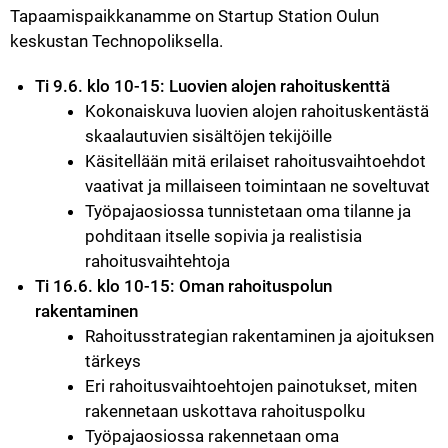
Tapaamispaikkanamme on Startup Station Oulun 
keskustan Technopoliksella. 
Ti 9.6. klo 10-15: Luovien alojen rahoituskenttä
Kokonaiskuva luovien alojen rahoituskentästä 
skaalautuvien sisältöjen tekijöille
Käsitellään mitä erilaiset rahoitusvaihtoehdot 
vaativat ja millaiseen toimintaan ne soveltuvat
Työpajaosiossa tunnistetaan oma tilanne ja 
pohditaan itselle sopivia ja realistisia 
rahoitusvaihtehtoja
Ti 16.6. klo 10-15: Oman rahoituspolun 
rakentaminen
Rahoitusstrategian rakentaminen ja ajoituksen 
tärkeys
Eri rahoitusvaihtoehtojen painotukset, miten 
rakennetaan uskottava rahoituspolku
Työpajaosiossa rakennetaan oma 