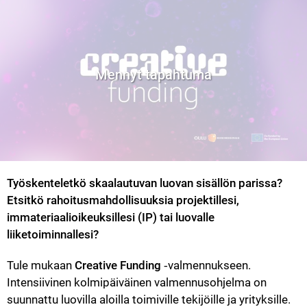
Mennyt tapahtuma
Työskenteletkö skaalautuvan luovan sisällön parissa? 
Etsitkö rahoitusmahdollisuuksia projektillesi, 
immateriaalioikeuksillesi (IP) tai luovalle 
liiketoiminnallesi?
Tule mukaan 
Creative Funding
 ‑valmennukseen. 
Intensiivinen kolmipäiväinen valmennusohjelma on 
suunnattu luovilla aloilla toimiville tekijöille ja yrityksille.