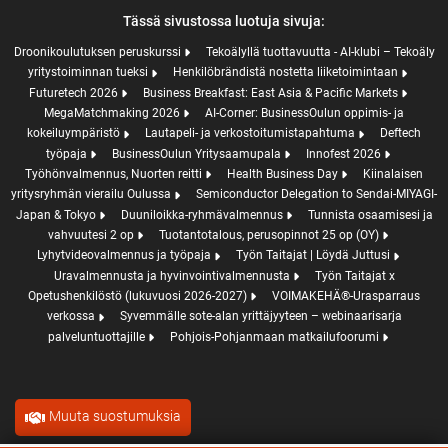
Tässä sivustossa luotuja sivuja:
Droonikoulutuksen peruskurssi
Tekoälyllä tuottavuutta - AI-klubi – Tekoäly
yritystoiminnan tueksi
Henkilöbrändistä nostetta liiketoimintaan
Futuretech 2026
Business Breakfast: East Asia & Pacific Markets
MegaMatchmaking 2026
AI-Corner: BusinessOulun oppimis- ja
kokeiluympäristö
Lautapeli- ja verkostoitumistapahtuma
Deftech
työpaja
BusinessOulun Yritysaamupala
Innofest 2026
Työhönvalmennus, Nuorten reitti
Health Business Day
Kiinalaisen
yritysryhmän vierailu Oulussa
Semiconductor Delegation to Sendai-MIYAGI-
Japan & Tokyo
Duuniloikka-ryhmävalmennus
Tunnista osaamisesi ja
vahvuutesi 2 op
Tuotantotalous, perusopinnot 25 op (OY)
Lyhytvideovalmennus ja työpaja
Työn Taitajat | Löydä Juttusi
Uravalmennusta ja hyvinvointivalmennusta
Työn Taitajat x
Opetushenkilöstö (lukuvuosi 2026-2027)
VOIMAKEHÄ®-Urasparraus
verkossa
Syvemmälle sote-alan yrittäjyyteen – webinaarisarja
palveluntuottajille
Pohjois-Pohjanmaan matkailufoorumi
Muuta suostumuksia