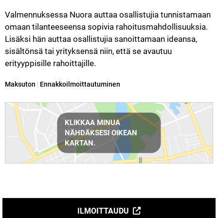
Valmennuksessa Nuora auttaa osallistujia tunnistamaan 
omaan tilanteeseensa sopivia rahoitusmahdollisuuksia. 
Lisäksi hän auttaa osallistujia sanoittamaan ideansa, 
sisältönsä tai yrityksensä niin, että se avautuu 
erityyppisille rahoittajille.
Kategoria:
Maksuton
|
Ennakkoilmoittautuminen
Reittiohjeet
KLIKKAA MINUA
NÄHDÄKSESI OIKEAN
KARTAN.
ILMOITTAUDU