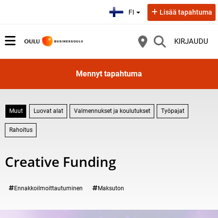
Valitse kieli:
FI
Lisää tapahtuma
KIRJAUDU
Mennyt tapahtuma
Muut
Luovat alat
Valmennukset ja koulutukset
Työpajat
Rahoitus
Creative Funding
Kategoria:
Ennakkoilmoittautuminen
Maksuton