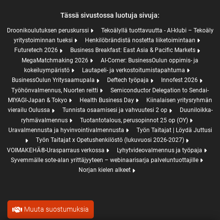
Tässä sivustossa luotuja sivuja:
Droonikoulutuksen peruskurssi
Tekoälyllä tuottavuutta - AI-klubi – Tekoäly
yritystoiminnan tueksi
Henkilöbrändistä nostetta liiketoimintaan
Futuretech 2026
Business Breakfast: East Asia & Pacific Markets
MegaMatchmaking 2026
AI-Corner: BusinessOulun oppimis- ja
kokeiluympäristö
Lautapeli- ja verkostoitumistapahtuma
BusinessOulun Yritysaamupala
Deftech työpaja
Innofest 2026
Työhönvalmennus, Nuorten reitti
Semiconductor Delegation to Sendai-
MIYAGI-Japan & Tokyo
Health Business Day
Kiinalaisen yritysryhmän
vierailu Oulussa
Tunnista osaamisesi ja vahvuutesi 2 op
Duuniloikka-
ryhmävalmennus
Tuotantotalous, perusopinnot 25 op (OY)
Uravalmennusta ja hyvinvointivalmennusta
Työn Taitajat | Löydä Juttusi
Työn Taitajat x Opetushenkilöstö (lukuvuosi 2026-2027)
VOIMAKEHÄ®-Urasparraus verkossa
Lyhytvideovalmennus ja työpaja
Syvemmälle sote-alan yrittäjyyteen – webinaarisarja palveluntuottajille
Norjan kielen alkeet
Muuta suostumuksia