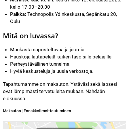
kello 17.00–20.00
Paikka:
 Technopolis Ydinkeskusta, Sepänkatu 20, 
Oulu
Mitä on luvassa?
Maukasta naposteltavaa ja juomia
Hauskoja lautapelejä kaiken tasoisille pelaajille
Perheystävällinen tunnelma
Hyviä keskusteluja ja uusia verkostoja.
Tapahtumamme on maksuton. Ystäväsi sekä lapsesi 
ovat lämpimästi tervetulleita mukaan. Nähdään 
elokuussa.
Kategoria:
Maksuton
|
Ennakkoilmoittautuminen
Reittiohjeet