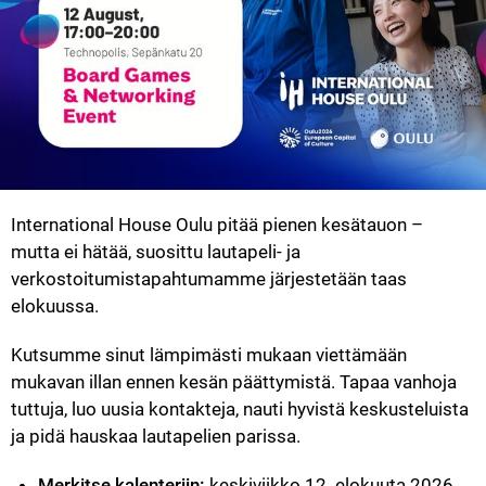
International House Oulu pitää pienen kesätauon – 
mutta ei hätää, suosittu lautapeli- ja 
verkostoitumistapahtumamme järjestetään taas 
elokuussa.
Kutsumme sinut lämpimästi mukaan viettämään 
mukavan illan ennen kesän päättymistä. Tapaa vanhoja 
tuttuja, luo uusia kontakteja, nauti hyvistä keskusteluista 
ja pidä hauskaa lautapelien parissa.
Merkitse kalenteriin: 
keskiviikko 12. elokuuta 2026, 